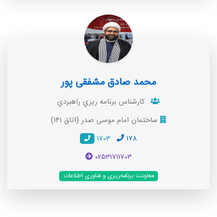
محمد صادق مشفقی پور
کارشناس برنامه ريزي راهبردي
ساختمان امام موسی صدر (اتاق 141)
1703
178
02531711703
معاونت برنامه‌ریزی و فناوری اطلاعات