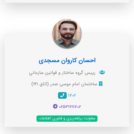
احسان کاروان مسجدی
رييس گروه ساختار و قوانين سازماني
ساختمان امام موسی صدر (اتاق 141)
1702
02531711702
معاونت برنامه‌ریزی و فناوری اطلاعات