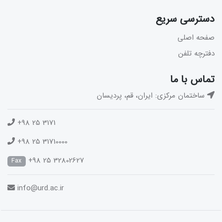
دسترسی سریع
صفحه اصلی
دفترچه تلفن
تماس با ما
ساختمان مرکزی: ایران، قم، پردیسان
+98 25 3171
+98 25 31710000
+98 25 32802627
Fax
info@urd.ac.ir