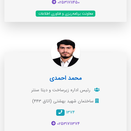
02531711450
معاونت برنامه‌ریزی و فناوری اطلاعات
محمد احمدی
رئیس اداره زیرساخت و دیتا سنتر
ساختمان شهید بهشتی (اتاق 443)
1374
02531711374