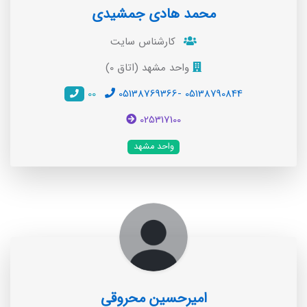
محمد هادی جمشیدی
کارشناس سایت
واحد مشهد (اتاق 0)
00
05138769366- 05138790844
025317100
واحد مشهد
امیرحسین محروقی