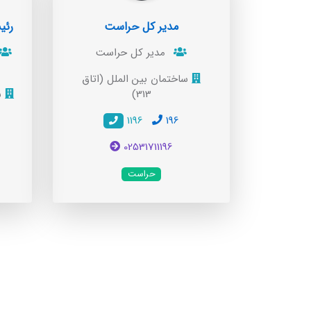
مدیر کل حراست
رئی
مدیر کل حراست
ساختمان بین الملل (اتاق
313)
سا
1196
196
02531711196
حراست