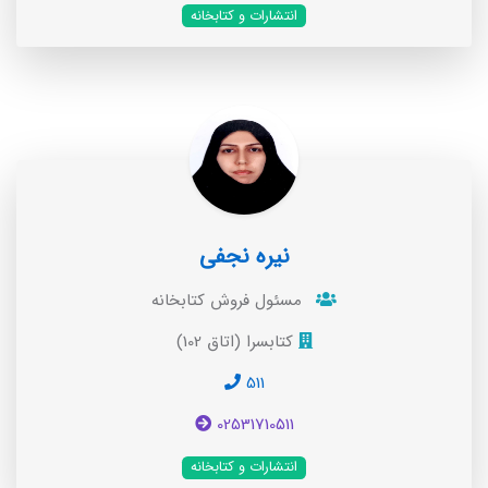
انتشارات و کتابخانه
نیره نجفی
مسئول فروش کتابخانه
کتابسرا (اتاق 102)
511
02531710511
انتشارات و کتابخانه