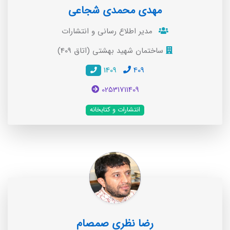
مهدی محمدی شجاعی
مدیر اطلاع رسانی و انتشارات
ساختمان شهید بهشتی (اتاق 409)
1409
409
02531711409
انتشارات و کتابخانه
رضا نظری صمصام