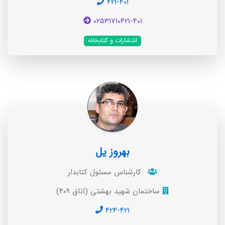
421-401
02531710421-401
انتشارات و کتابخانه
بهروز یل
کارشناس مسئول کتابدار
ساختمان شهید بهشتی (اتاق 409)
424-421