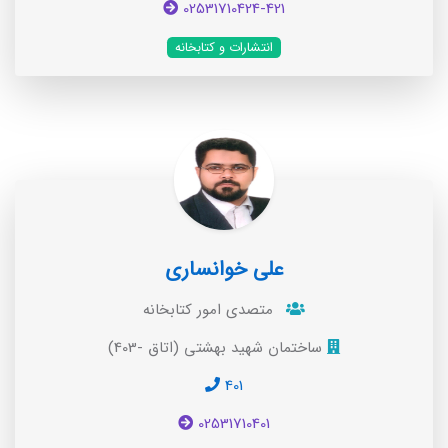
02531710424-421
انتشارات و کتابخانه
علی خوانساری
متصدی امور کتابخانه
ساختمان شهید بهشتی (اتاق -403)
401
02531710401