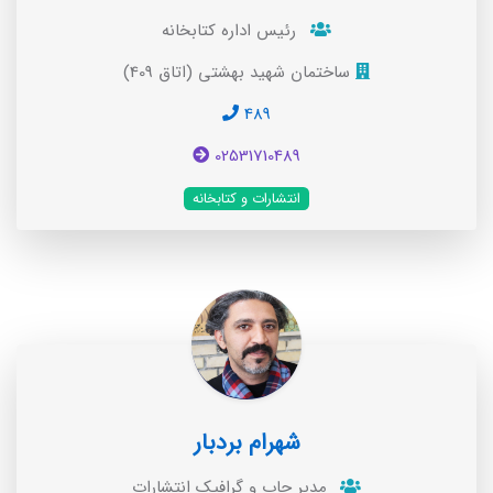
رئیس اداره کتابخانه
ساختمان شهید بهشتی (اتاق 409)
489
02531710489
انتشارات و کتابخانه
شهرام بردبار
مدیر چاپ و گرافیک انتشارات