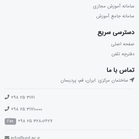
سامانه آموزش مجازی
سامانه جامع آموزش
دسترسی سریع
صفحه اصلی
دفترچه تلفن
تماس با ما
ساختمان مرکزی: ایران، قم، پردیسان
+98 25 3171
+98 25 31710000
+98 25 32802627
Fax
info@urd.ac.ir