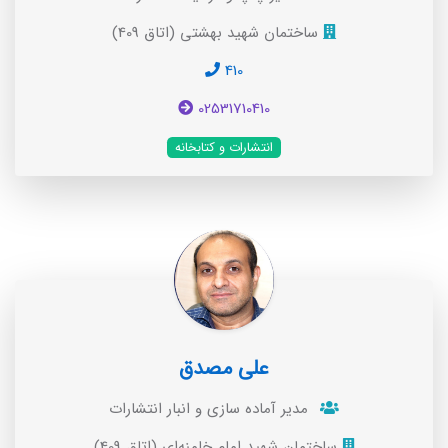
ساختمان شهید بهشتی (اتاق 409)
410
02531710410
انتشارات و کتابخانه
علی مصدق
مدیر آماده سازی و انبار انتشارات
ساختمان شهید امام خامنه‌ای (اتاق 409)