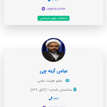
02531710473
دانشکده علوم اجتماعی
عباس آینه چی
عضو هیئت علمی
ساختمان شماره 1 (اتاق 267)
222