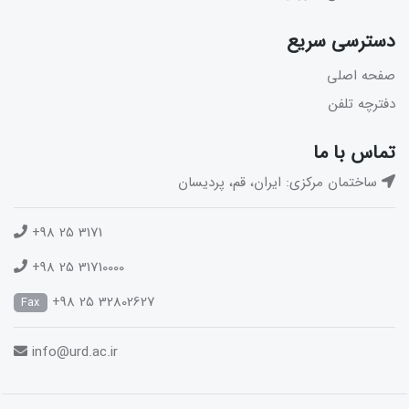
دسترسی سریع
صفحه اصلی
دفترچه تلفن
تماس با ما
ساختمان مرکزی: ایران، قم، پردیسان
+98 25 3171
+98 25 31710000
+98 25 32802627
Fax
info@urd.ac.ir