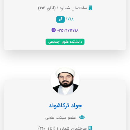
ساختمان شماره 1 (اتاق 214)
1718
02531711718
دانشکده علوم اجتماعی
جواد ترکاشوند
عضو هیئت علمی
ساختمان شماره 1 (اتاق 210)