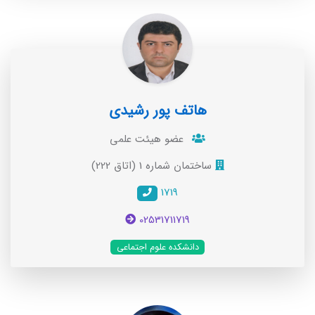
هاتف پور رشیدی
عضو هیئت علمی
ساختمان شماره 1 (اتاق 222)
1719
02531711719
دانشکده علوم اجتماعی