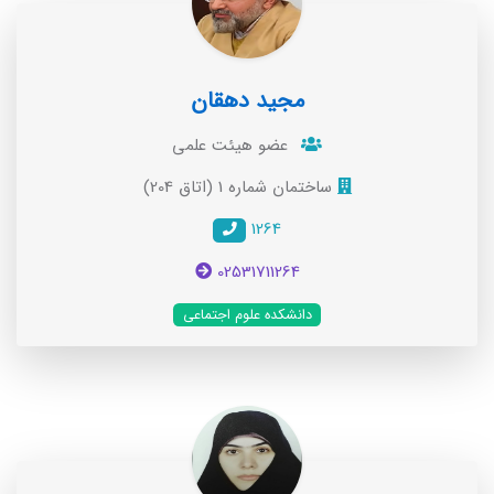
مجید دهقان
عضو هيئت علمی
ساختمان شماره 1 (اتاق 204)
1264
02531711264
دانشکده علوم اجتماعی