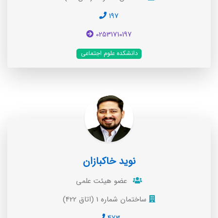
197
02531710197
دانشکده علوم اجتماعی
نوید خاکبازان
عضو هیئت علمی
ساختمان شماره 1 (اتاق 422)
473