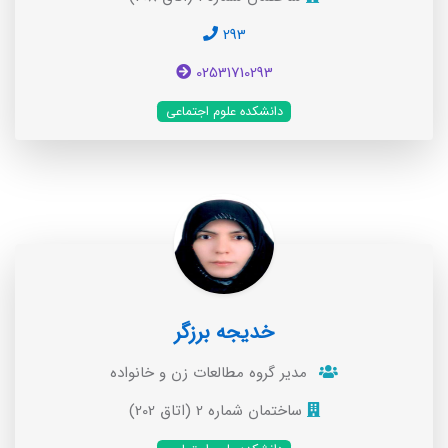
293
02531710293
دانشکده علوم اجتماعی
خدیجه برزگر
مدير گروه مطالعات زن و خانواده
ساختمان شماره 2 (اتاق 202)