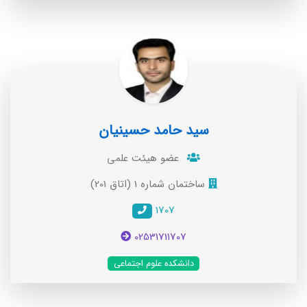
سید حامد حسینیان
عضو هيئت علمی
ساختمان شماره 1 (اتاق 201)
1707
02531711707
دانشکده علوم اجتماعی