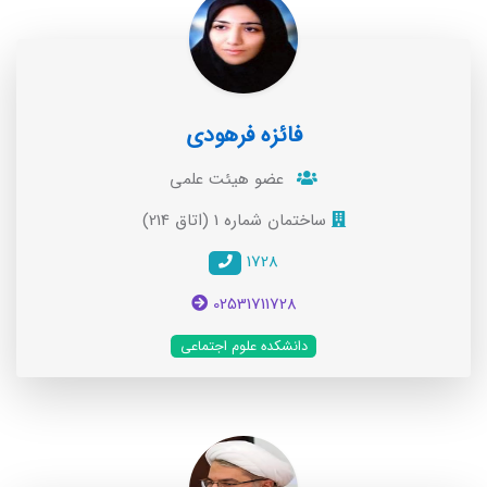
فائزه فرهودی
عضو هیئت علمی
ساختمان شماره 1 (اتاق 214)
1728
02531711728
دانشکده علوم اجتماعی