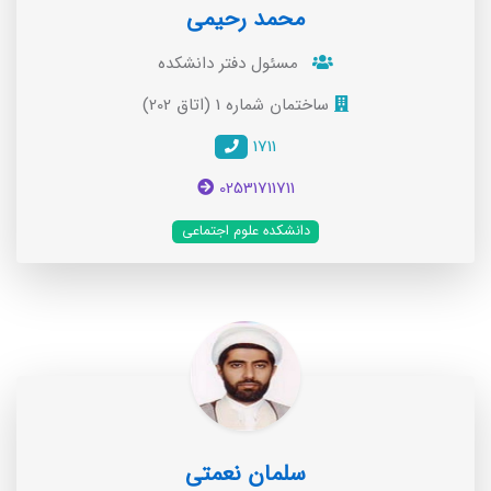
محمد رحیمی
مسئول دفتر دانشکده
ساختمان شماره 1 (اتاق 202)
1711
02531711711
دانشکده علوم اجتماعی
سلمان نعمتی