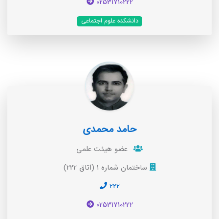
02531710222
دانشکده علوم اجتماعی
حامد محمدی
عضو هیئت علمی
ساختمان شماره 1 (اتاق 222)
222
02531710222