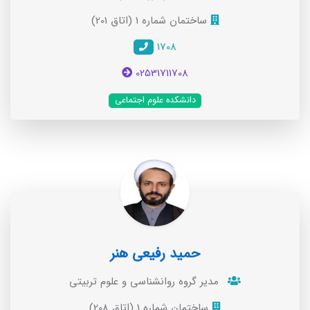
ساختمان شماره 1 (اتاق 201)
1708
02531711708
دانشکده علوم اجتماعی
حمید رفیعی هنر
مدير گروه روانشناسی و علوم تربيتی
ساختمان شماره 1 (اتاق 208)